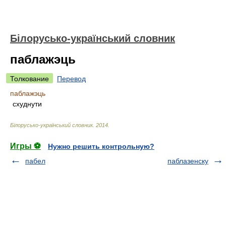
Білорусько-український словник
паблажэць
Толкование
Перевод
паблажэць
схуднути
Білорусько-український словник
.
2014
.
Игры ⚽
Нужно решить контрольную?
пабел
паблазенску